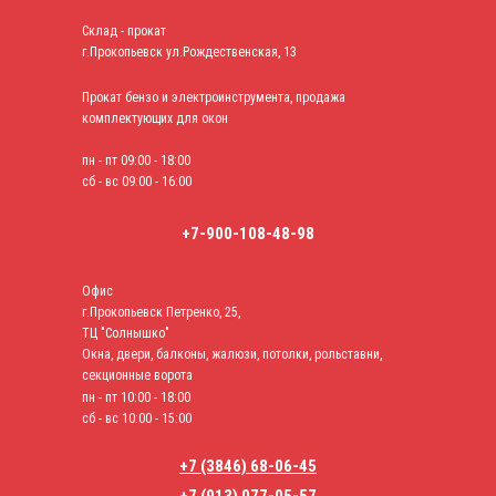
Склад - прокат
г.Прокопьевск ул.Рождественская, 13
Прокат бензо и электроинструмента, продажа
комплектующих для окон
пн - пт 09:00 - 18:00
сб - вс 09:00 - 16:00
+7-900-108-48-98
Офис
г.Прокопьевск Петренко, 25,
ТЦ "Солнышко"
Окна, двери,
балконы, жалюзи, потолки, рольставни,
секционные ворота
пн - пт 10:00 - 18:00
сб - вс 10:00 - 15:00
+7 (3846) 68-06-45
+7 (913) 077-05-57