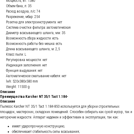
Мощность, Вт: 1380
Объем бака, л: 35
Расход воздуха, л/с: 74
Разрежение, мбар: 254
Розетка для электроинструмента: нет
Система очистки фильтра: автоматическая
Диаметр всасывающего шланга, мм: 35
Возможность сбора жидкости: есть
Возможность работы без мешка: есть
Длина всасывающего шланга, м: 2,5
Класс пыли: L
Регулировка мощности: нет
Индикация заполнения: нет
Функция выдувания: нет
Автоматическое сматывание кабеля: нет
lwh: 520x380x580 mm
Weight: 11500 g
Описание
Преимущества Karcher NT 35/1 Tact 1.184-
Описание
Пылесос Karcher NT 35/1 Tact 1.184-850 используется для уборки строительных
площадок, мастерских, складских помещений. Способен собирать как сухой мусор, так и
негорючие жидкости. Аппарат надежен и эффективен в эксплуатации, так как:
имеет ударопрочную конструкцию;
обеспечивает стабильность силы всасывания;