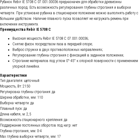
Рубанок Rebir IE 5708 С 07.001.00036 предназначен для обработки древесины
различных пород. Есть возможность регулирования глубины строгания и выборки
четверти. При установке рубанка в стационарное положение можно выполнять работу с
большим удобством. Наличие плавного пуска позволяет не нагружать ремень при
включении инструмента.
Преимущества Rebir IE 5708 С
Высокая мощность Rebir IE 5708 С 07.001.00036;
Снятие фасок посредством паза в передней опоре;
Выброс стружки в двух противоположных направлениях;
Регулирование глубины строгания с фиксацией в заданном положении;
Строгание материалов под углом 0°-45° к опорной поверхности с применением
упорной линейки.
Характеристики
Тип двигателя: щеточный
Мощность, Вт: 2150
Регулировка глубины строгания: да
Ширина обработки, мм: 110
Выборка четверти: да
Плавный пуск: да
Длина кабеля, м: 2,5
Возможность стационарного крепления: да
Поддержание постоянных оборотов под нагр: нет
Глубина строгания, мм: 0-4
Мах глубина выборки четверти, мм: 17