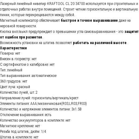
Лазерный линейный нивелир KRAFTOOL CL 20 34700 используется при строительных и
отделочных работах внутри помещений. Строит четкие горизонтальную и вертикальную
линии, которые перекрещиваются между собой.
Магнитный компенсатор обеспечивает
быстрое и точное выравнивание
даже на
неровной поверхности.
Кнопка вкл/выкл предупреждает о превышении угла самовыравнивания - это
защитит
от ошибок при разметке
.
Возможность установки на штатив позволяет
работать на различной высоте
.
Характеристики
Поверка: нет
Внесен в госреестр: нет
С сертификатом о калибровке: нет
Тип: линейный
Тип выравнивания: автоматическое
360 градусов: нет
Цвет луча: красный
Количество лучей, шт: 2
Направление лучей: горизонталь/вертикаль/крест
Элементы питания: AAA/мизинчиковая(R03;LR03;FR03)
Количество и напряжение элементов питани: 3х1.5B
Отключение выравнивания: есть
Количество аккумуляторов в комплекте: нет
Магнитное крепление: нет
Резьба под штатив, дюйм: 1/4
Штатив в комплекте: нет