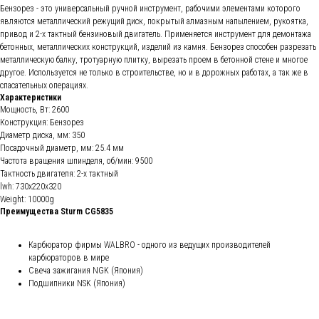
Бензорез - это универсальный ручной инструмент, рабочими элементами которого
являются металлический режущий диск, покрытый алмазным напылением, рукоятка,
привод и 2-х тактный бензиновый двигатель. Применяется инструмент для демонтажа
бетонных, металлических конструкций, изделий из камня. Бензорез способен разрезать
металлическую балку, тротуарную плитку, вырезать проем в бетонной стене и многое
другое. Используется не только в строительстве, но и в дорожных работах, а так же в
спасательных операциях.
Характеристики
Мощность, Вт: 2600
Конструкция: Бензорез
Диаметр диска, мм: 350
Посадочный диаметр, мм: 25.4 мм
Частота вращения шпинделя, об/мин: 9500
Тактность двигателя: 2-х тактный
lwh: 730x220x320
Weight: 10000g
Преимущества Sturm CG5835
Карбюратор фирмы WALBRO - одного из ведущих производителей
карбюраторов в мире
Свеча зажигания NGK (Япония)
Подшипники NSK (Япония)