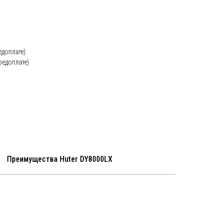
едоплате)
редоплате)
Преимущества Huter DY8000LX