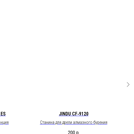
 ES
JINDU CF‑9120
анция
Станина для дрели алмазного бурения
200
р.