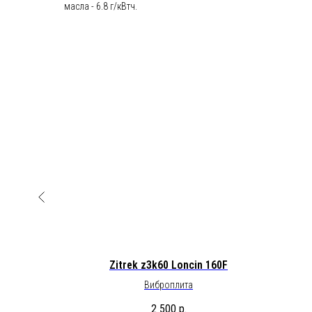
масла - 6.8 г/кВтч.
анок
Zitrek z3k60 Loncin 160F
ок
Виброплита
2 500
р.