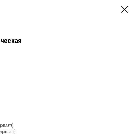
ическая
доплате)
едоплате)