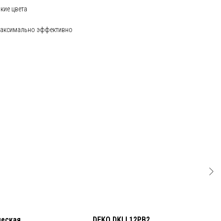
кие цвета
 максимально эффективно
ческая
DEKO DKLL12PB2