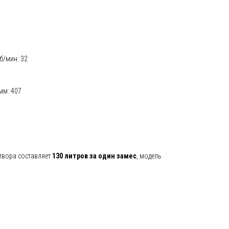
б/мин: 32
мм: 407
твора составляет
130 литров за один замес
, модель