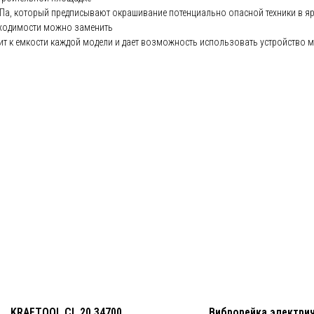
Па, который предписывают окрашивание потенциально опасной техники в яр
ходимости можно заменить
ит к емкости каждой модели и дает возможность использовать устройство
KRAFTOOL CL 20 34700
Виброрейка электри